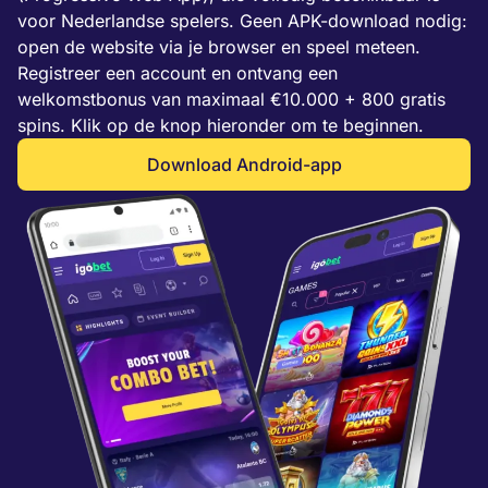
voor Nederlandse spelers. Geen APK-download nodig:
open de website via je browser en speel meteen.
Registreer een account en ontvang een
welkomstbonus van maximaal €10.000 + 800 gratis
spins. Klik op de knop hieronder om te beginnen.
Download Android-app