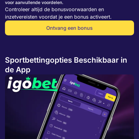
voor aanvullende voordelen.
Controleer altijd de bonusvoorwaarden en
inzetvereisten voordat je een bonus activeert.
Ontvang een bonus
Sportbettingopties Beschikbaar in
de App