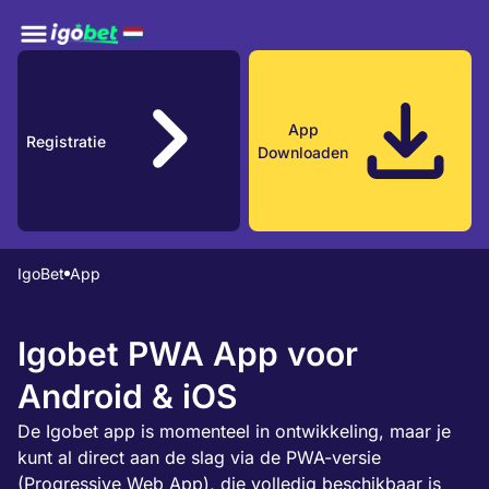
App
Registratie
Downloaden
IgoBet
App
Igobet PWA App voor
Android & iOS
De Igobet app is momenteel in ontwikkeling, maar je
kunt al direct aan de slag via de PWA-versie
(Progressive Web App), die volledig beschikbaar is