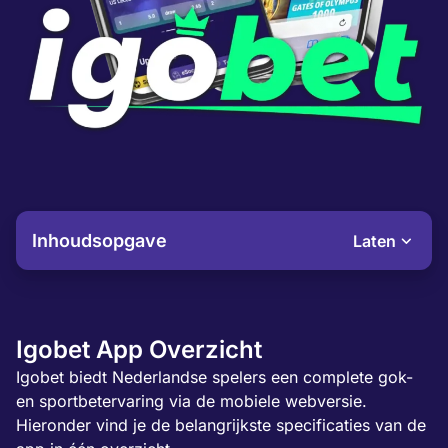
Inhoudsopgave
Laten
Igobet App Overzicht
Igobet biedt Nederlandse spelers een complete gok-
en sportbetervaring via de mobiele webversie.
Hieronder vind je de belangrijkste specificaties van de