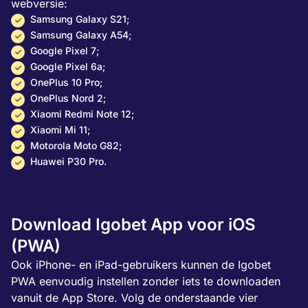
webversie:
Samsung Galaxy S21;
Samsung Galaxy A54;
Google Pixel 7;
Google Pixel 6a;
OnePlus 10 Pro;
OnePlus Nord 2;
Xiaomi Redmi Note 12;
Xiaomi Mi 11;
Motorola Moto G82;
Huawei P30 Pro.
Download Igobet App voor iOS
(PWA)
Ook iPhone- en iPad-gebruikers kunnen de Igobet
PWA eenvoudig instellen zonder iets te downloaden
vanuit de App Store. Volg de onderstaande vier