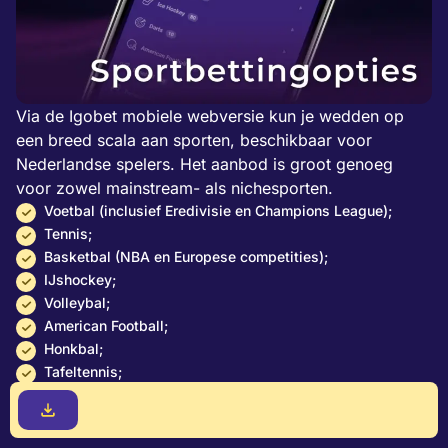
Via de Igobet mobiele webversie kun je wedden op
een breed scala aan sporten, beschikbaar voor
Nederlandse spelers. Het aanbod is groot genoeg
voor zowel mainstream- als nichesporten.
Voetbal (inclusief Eredivisie en Champions League);
Tennis;
Basketbal (NBA en Europese competities);
IJshockey;
Volleybal;
American Football;
Honkbal;
Tafeltennis;
MMA en boksen;
Esports (CS2, Dota 2, League of Legends).