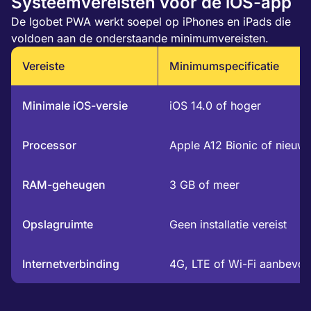
Systeemvereisten voor de iOS-app
De Igobet PWA werkt soepel op iPhones en iPads die
voldoen aan de onderstaande minimumvereisten.
Vereiste
Minimumspecificatie
Minimale iOS-versie
iOS 14.0 of hoger
Processor
Apple A12 Bionic of nieuw
RAM-geheugen
3 GB of meer
Opslagruimte
Geen installatie vereist
Internetverbinding
4G, LTE of Wi-Fi aanbevol