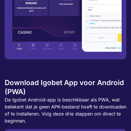
Download Igobet App voor Android
(PWA)
De Igobet Android-app is beschikbaar als PWA, wat
betekent dat je geen APK-bestand hoeft te downloaden
of te installeren. Volg deze drie stappen om direct te
beginnen.