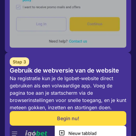
Stap 3
Gebruik de webversie van de website
Na registratie kun je de Igobet-website direct
gebruiken als een volwaardige app. Voeg de
pagina toe aan je startscherm via de
browserinstellingen voor snelle toegang, en je kunt
meteen gokken, inzetten en stortingen doen.
Begin nu!