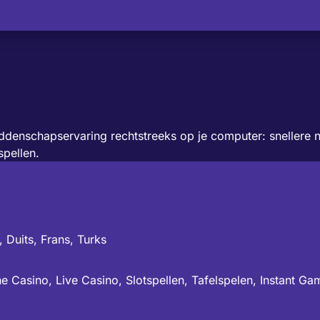
enschapservaring rechtstreeks op je computer: snellere na
spellen.
 Duits, Frans, Turks
ne Casino, Live Casino, Slotspellen, Tafelspelen, Instant Ga