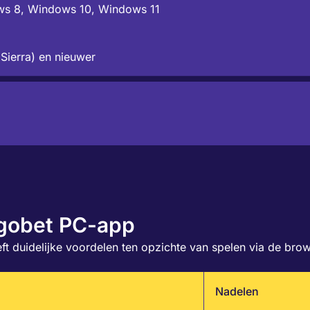
s 8, Windows 10, Windows 11
Sierra) en nieuwer
Igobet PC-app
eft duidelijke voordelen ten opzichte van spelen via de bro
Nadelen