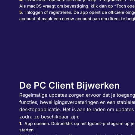
Als macOS vraagt om bevestiging, klik dan op “Toch ope
Inloggen of registreren. De app opent de officiële omg
account of maak een nieuw account aan om direct te beg
De PC Client Bijwerken
Regelmatige updates zorgen ervoor dat je toegang
functies, beveiligingsverbeteringen en een stabiele
desktopapplicatie. Het is aan te raden om updates z
zodra ze beschikbaar zijn.
App openen. Dubbelklik op het Igobet-pictogram op je
starten.