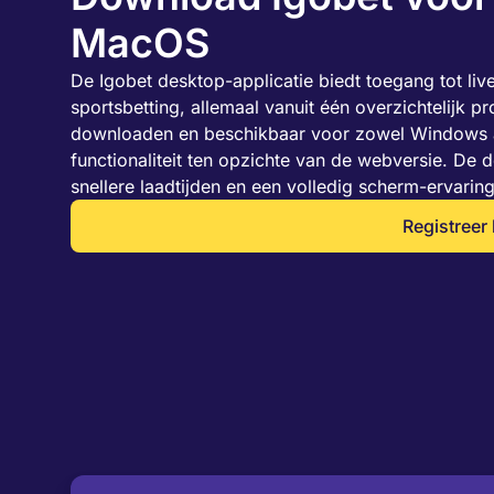
MacOS
De Igobet desktop-applicatie biedt toegang tot live 
sportsbetting, allemaal vanuit één overzichtelijk 
downloaden en beschikbaar voor zowel Windows als
functionaliteit ten opzichte van de webversie. De d
snellere laadtijden en een volledig scherm-ervarin
Registreer 