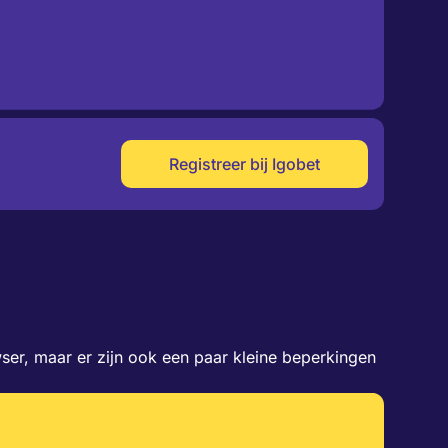
Registreer bij Igobet
wser, maar er zijn ook een paar kleine beperkingen