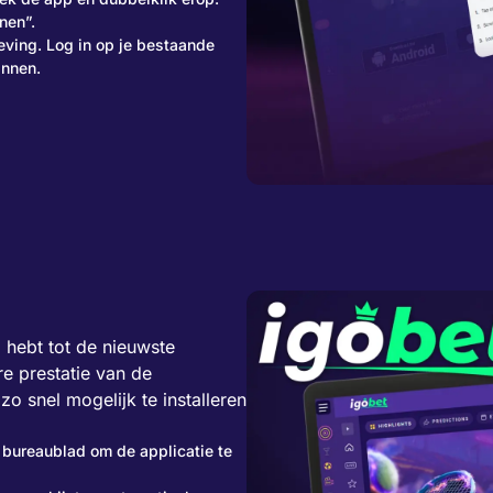
nen”.
eving. Log in op je bestaande
innen.
 hebt tot de nieuwste
re prestatie van de
o snel mogelijk te installeren
 bureaublad om de applicatie te