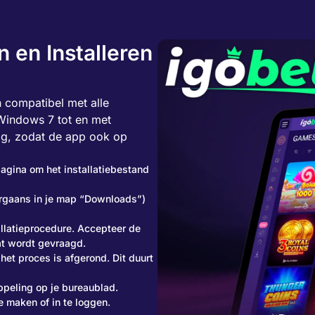
 en Installeren
n compatibel met alle
Windows 7 tot en met
ag, zodat de app ook op
agina om het installatiebestand
rgaans in je map “Downloads”)
tallatieprocedure. Accepteer de
at wordt gevraagd.
t het proces is afgerond. Dit duurt
oppeling op je bureaublad.
 maken of in te loggen.