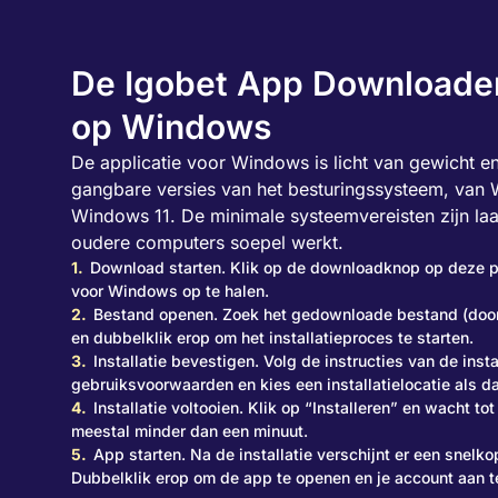
De Igobet App Downloaden
op Windows
De applicatie voor Windows is licht van gewicht e
gangbare versies van het besturingssysteem, van 
Windows 11. De minimale systeemvereisten zijn la
oudere computers soepel werkt.
Download starten. Klik op de downloadknop op deze p
voor Windows op te halen.
Bestand openen. Zoek het gedownloade bestand (doo
en dubbelklik erop om het installatieproces te starten.
Installatie bevestigen. Volg de instructies van de ins
gebruiksvoorwaarden en kies een installatielocatie als d
Installatie voltooien. Klik op “Installeren” en wacht to
meestal minder dan een minuut.
App starten. Na de installatie verschijnt er een snelk
Dubbelklik erop om de app te openen en je account aan te