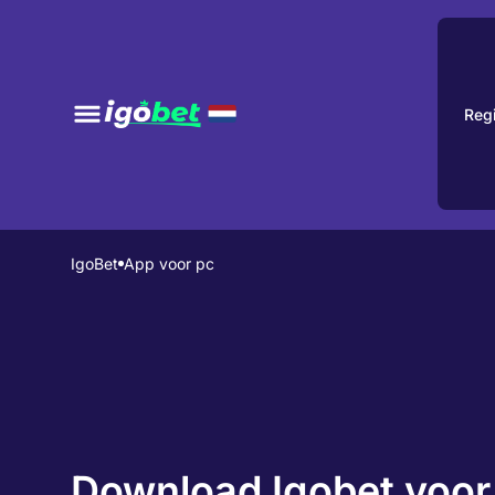
Regi
IgoBet
App voor pc
Download Igobet voor