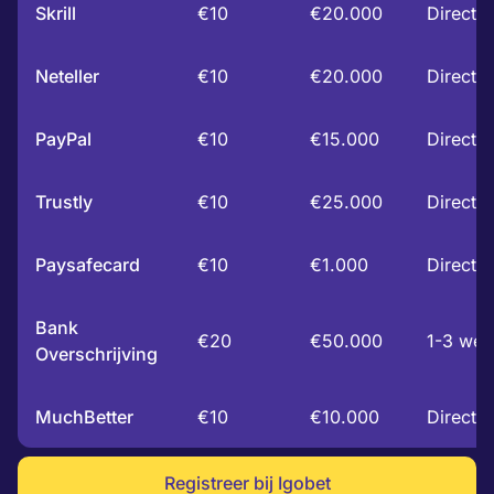
Skrill
€10
€20.000
Direct
Neteller
€10
€20.000
Direct
PayPal
€10
€15.000
Direct
Trustly
€10
€25.000
Direct
Paysafecard
€10
€1.000
Direct
Bank
€20
€50.000
1-3 wer
Overschrijving
MuchBetter
€10
€10.000
Direct
Registreer bij Igobet