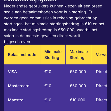
Nederlandse gebruikers kunnen kiezen uit een breed
scala aan betaalmethoden voor hun storting. Er
worden geen commissies in rekening gebracht op
stortingen, het minimale stortingsbedrag is €10 en het
maximale stortingsbedrag is €50.000, waarbij het
saldo in de meeste gevallen direct wordt
bijgeschreven.
Minimale
Maximale
Betaalmethode
Verwerk
Storting
Storting
VISA
€10
€50.000
Direct
Mastercard
€10
€50.000
Direct
Maestro
€10
€10.000
Direct