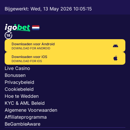
Bijgewerkt:
Wed, 13 May 2026 10:05:15
Downloaden voor Android
DOWNLOAD FOR ANDROID
Downloaden voor iOS
DOWNLOAD FOR IOS
Live Casino
Bonussen
Privacybeleid
Cookiebeleid
Hoe te Wedden
KYC & AML Beleid
Algemene Voorwaarden
Affiliateprogramma
BeGambleAware