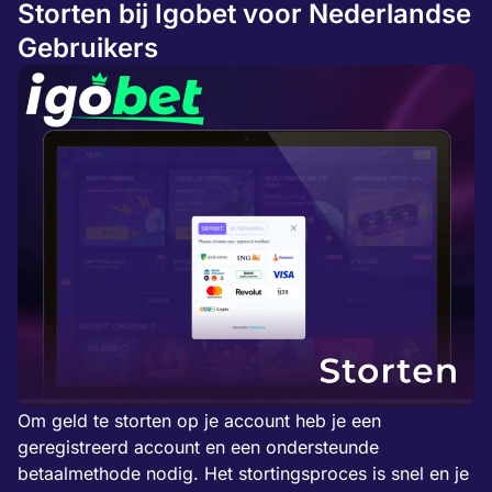
Storten bij Igobet voor Nederlandse
Gebruikers
Om geld te storten op je account heb je een
geregistreerd account en een ondersteunde
betaalmethode nodig. Het stortingsproces is snel en je