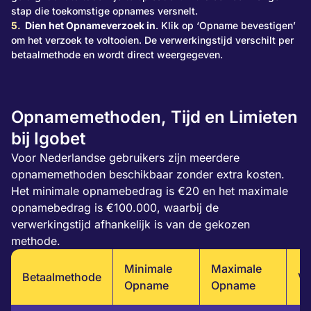
stap die toekomstige opnames versnelt.
Dien het Opnameverzoek in
. Klik op ‘Opname bevestigen’
om het verzoek te voltooien. De verwerkingstijd verschilt per
betaalmethode en wordt direct weergegeven.
Opnamemethoden, Tijd en Limieten
bij Igobet
Voor Nederlandse gebruikers zijn meerdere
opnamemethoden beschikbaar zonder extra kosten.
Het minimale opnamebedrag is €20 en het maximale
opnamebedrag is €100.000, waarbij de
verwerkingstijd afhankelijk is van de gekozen
methode.
Minimale
Maximale
Betaalmethode
Ve
Opname
Opname