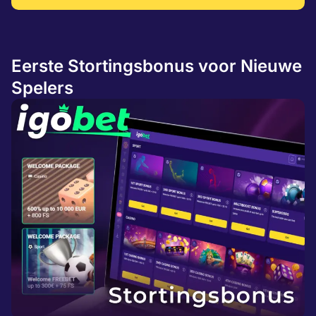
Eerste Stortingsbonus voor Nieuwe
Spelers