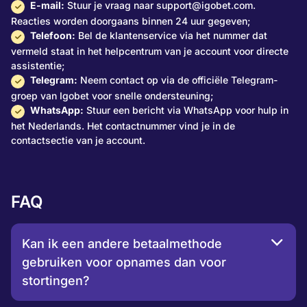
E-mail:
Stuur je vraag naar
support@igobet.com
.
Reacties worden doorgaans binnen 24 uur gegeven;
Telefoon:
Bel de klantenservice via het nummer dat
vermeld staat in het helpcentrum van je account voor directe
assistentie;
Telegram:
Neem contact op via de officiële Telegram-
groep van Igobet voor snelle ondersteuning;
WhatsApp:
Stuur een bericht via WhatsApp voor hulp in
het Nederlands. Het contactnummer vind je in de
contactsectie van je account.
FAQ
Kan ik een andere betaalmethode
gebruiken voor opnames dan voor
stortingen?