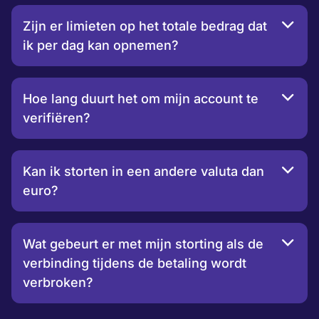
Zijn er limieten op het totale bedrag dat
ik per dag kan opnemen?
Hoe lang duurt het om mijn account te
verifiëren?
Kan ik storten in een andere valuta dan
euro?
Wat gebeurt er met mijn storting als de
verbinding tijdens de betaling wordt
verbroken?