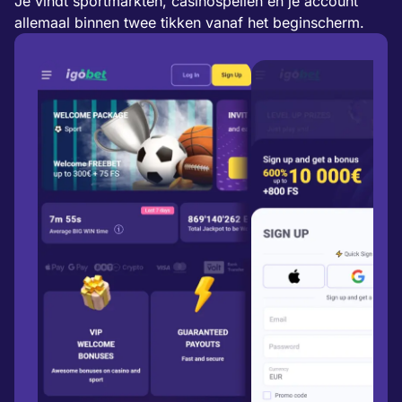
Je vindt sportmarkten, casinospellen en je account
allemaal binnen twee tikken vanaf het beginscherm.