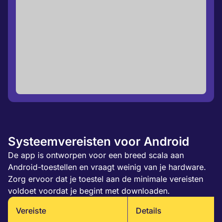
Systeemvereisten voor Android
De app is ontworpen voor een breed scala aan
Android-toestellen en vraagt weinig van je hardware.
Zorg ervoor dat je toestel aan de minimale vereisten
voldoet voordat je begint met downloaden.
Vereiste
Details