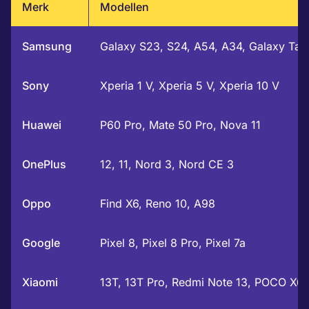
Merk
Modellen
Samsung
Galaxy S23, S24, A54, A34, Galaxy Tab
Sony
Xperia 1 V, Xperia 5 V, Xperia 10 V
Huawei
P60 Pro, Mate 50 Pro, Nova 11
OnePlus
12, 11, Nord 3, Nord CE 3
Oppo
Find X6, Reno 10, A98
Google
Pixel 8, Pixel 8 Pro, Pixel 7a
Xiaomi
13T, 13T Pro, Redmi Note 13, POCO X6