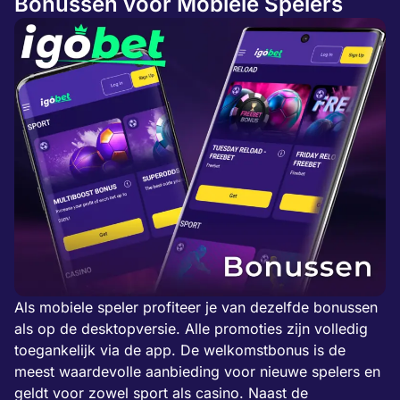
Bonussen voor Mobiele Spelers
Als mobiele speler profiteer je van dezelfde bonussen
als op de desktopversie. Alle promoties zijn volledig
toegankelijk via de app. De welkomstbonus is de
meest waardevolle aanbieding voor nieuwe spelers en
geldt voor zowel sport als casino. Naast de