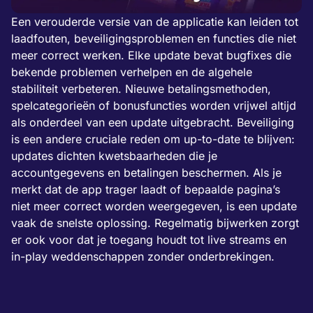
Een verouderde versie van de applicatie kan leiden tot
laadfouten, beveiligingsproblemen en functies die niet
meer correct werken. Elke update bevat bugfixes die
bekende problemen verhelpen en de algehele
stabiliteit verbeteren. Nieuwe betalingsmethoden,
spelcategorieën of bonusfuncties worden vrijwel altijd
als onderdeel van een update uitgebracht. Beveiliging
is een andere cruciale reden om up-to-date te blijven:
updates dichten kwetsbaarheden die je
accountgegevens en betalingen beschermen. Als je
merkt dat de app trager laadt of bepaalde pagina’s
niet meer correct worden weergegeven, is een update
vaak de snelste oplossing. Regelmatig bijwerken zorgt
er ook voor dat je toegang houdt tot live streams en
in-play weddenschappen zonder onderbrekingen.