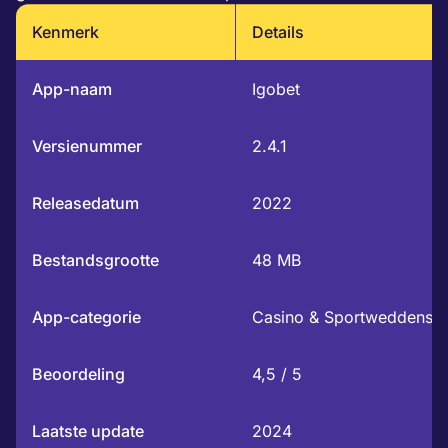
Kenmerk
Details
App-naam
Igobet
Versienummer
2.4.1
Releasedatum
2022
Bestandsgrootte
48 MB
App-categorie
Casino & Sportweddensc
Beoordeling
4,5 / 5
Laatste update
2024