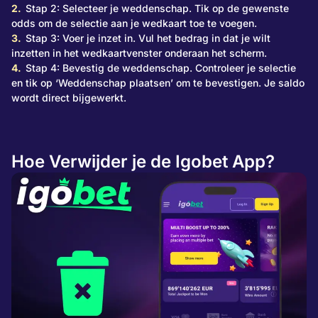
Stap 2: Selecteer je weddenschap. Tik op de gewenste
odds om de selectie aan je wedkaart toe te voegen.
Stap 3: Voer je inzet in. Vul het bedrag in dat je wilt
inzetten in het wedkaartvenster onderaan het scherm.
Stap 4: Bevestig de weddenschap. Controleer je selectie
en tik op ‘Weddenschap plaatsen’ om te bevestigen. Je saldo
wordt direct bijgewerkt.
Hoe Verwijder je de Igobet App?